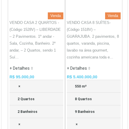
Venda
Venda
VENDO CASA 2 QUARTOS -
VENDO CASA 8 SUÍTES-
(Código 1528V) – LIBERDADE
(Código 1518V) –
– 2 Pavimentos. 1º andar -
GUARAJUBA. 2 pavimentos, 8
Sala, Cozinha, Banheiro. 2º
quartos, varanda, piscina,
andar, – 2 Quartos, sendo 1
lavabo na área gourmert,
Suí...
cozinha americana toda e...
+ Detalhes
+ Detalhes
R$ 95.000,00
R$ 5.400.000,00
×
550 m²
2 Quartos
8 Quartos
2 Banheiros
9 Banheiros
×
×