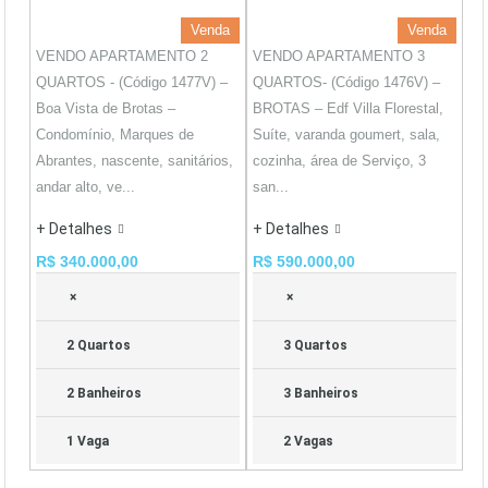
Venda
Venda
VENDO APARTAMENTO 2
VENDO APARTAMENTO 3
QUARTOS - (Código 1477V) –
QUARTOS- (Código 1476V) –
Boa Vista de Brotas –
BROTAS – Edf Villa Florestal,
Condomínio, Marques de
Suíte, varanda goumert, sala,
Abrantes, nascente, sanitários,
cozinha, área de Serviço, 3
andar alto, ve...
san...
+ Detalhes
+ Detalhes
R$ 340.000,00
R$ 590.000,00
×
×
2 Quartos
3 Quartos
2 Banheiros
3 Banheiros
1 Vaga
2 Vagas