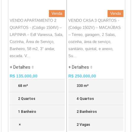
Venda
Venda
VENDO APARTAMENTO 2
VENDO CASA 3 QUARTOS -
QUARTOS - (Código 1504V) –
(Código 1502V) – MACAÚBAS
LAPINHA – Edf Vanessa, Sala,
– Térreo, garagem, 2 Salas,
Cozinha, Área de Serviço,
cozinha, área de serviço,
Banheiro, 58 m2, 3° andar,
sanitário, quintal, e anexo,
escada. V...
Su...
+ Detalhes
+ Detalhes
R$ 135.000,00
R$ 250.000,00
68 m²
330 m²
2 Quartos
4 Quartos
1 Banheiro
2 Banheiros
×
2 Vagas