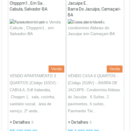
Chpppm1 , Em Sa...
Jacuipe E...
Cabula, Salvador-BA
Barra Do Jacuípe, Camaçari-
BA
Venda
Venda
VENDO APARTAMENTO 3
VENDO CASA 6 QUARTOS -
QUARTOS (Código 1531V) -
(Código 1519V) – BARRA DE
CABULA, Edf Itaberaba,
JACUIPE- Condomínio Aldeias
Choppm 1, sala, cozinha,
do Jacuípe: 6 Suítes, 2
sanitário social, área de
pavimentos, 6 suítes,
serviço, 2º anda...
Pavimento Tér...
+ Detalhes
+ Detalhes
R$ 180.000,00
R$ 4.000.000,00