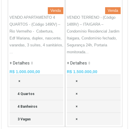
Venda
Venda
VENDO APARTAMENTO 4
VENDO TERRENO - (Código
QUARTOS - (Código 1490V) –
1489V) – ITAIGARA –
Rio Vermelho - Cobertura,
Condomínio Residencial Jardim
Edf Mariana, duplex, nascente,
Itaigara, Condomínio fechado,
varandas, 3 suítes, 4 sanitários,
Segurança 24h, Portaria
...
monitorada...
+ Detalhes
+ Detalhes
R$ 1.000.000,00
R$ 1.500.000,00
×
×
4 Quartos
×
4 Banheiros
×
3 Vagas
×