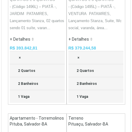
- (Código 1496L) – PIATÃ -,
- (Código 1495L) – PIATÃ -,
JARDIM PATAMRES,
VENTURA PATAMRES,
Lançamento Stanza, 02 quartos
Lançamento Stanza, Suite, Wc
sendo 01 suíte, varan...
social, varanda, área...
+ Detalhes
+ Detalhes
R$ 393.842,81
R$ 379.244,58
×
×
2 Quartos
2 Quartos
2 Banheiros
2 Banheiros
1 Vaga
1 Vaga
Apartamento - Torremolinos
Terreno
Pituba, Salvador-BA
Pituaçu, Salvador-BA