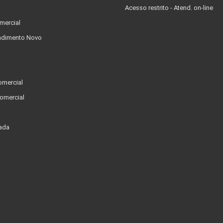
Acesso restrito - Atend. on-line
mercial
dimento Novo
a
omercial
omercial
ada