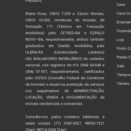
Prezados,
Casa
Casa Co
Eliene Rose, CRECI 7.204 e Cássio Moraes,
CRECI 10.430, corretores de imóveis, de
Empreen
formação TTI (Técnico em Transação
Fazend
Imobiliária) pelo CETRED-BA e ESPAÇO
NOVO–BA, respectivamente, ambos também
Loja
graduados em Gestão Imobiliária, pela
Ponto C
ULBRA-RS (Universidade Luterana)
Predio C
são AVALIADORES IMOBILIÁRIOS do cadastro
nacional, sob registros de nºs CNAI 04.648 e
Sala
CNAI 07.937, respectivamente, certificados
Tempor
pelo COFECI (Conselho Federal de Corretores
Terreno
de Imóveis) e atuam na prestação de serviços
nos seguimentos de ADMINISTRAÇÃO,
LOCAÇÃO, VENDA e DOCUMENTAÇÃO de
imóveis residenciais e comerciais.
Consulte-nos pelos contatos telefones e
redes sociais. (71) 3383-6527, 98555-7221
(Zap), 98714-2943 (Zap)