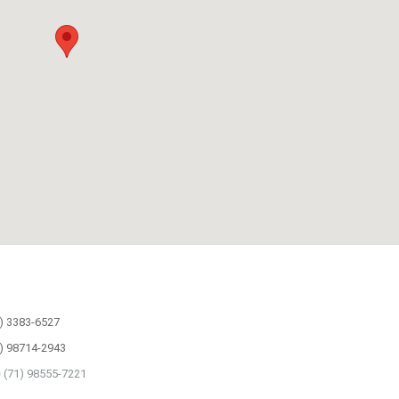
) 3383-6527
) 98714-2943
(71) 98555-7221