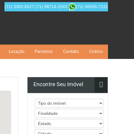
(71) 3383-6527
(71) 98714-2943
(71) 98555-7221
Locação
Parceiros
Contato
Outros
Encontre Seu Imóvel