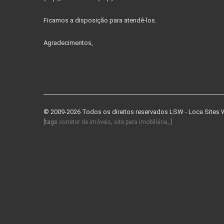
Ficamos a disposição para atendê-los.
Agradecimentos,
© 2009-2026 Todos os direitos reservados
LSW - Loca Sites
[tags
corretor de imóveis
,
site para imobiliária
, ]