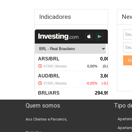
Indicadores
New
Quem somos
Tipo d
Apartam
Aos Clientes e Parceiros,
Apartam