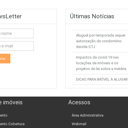
sLetter
Últimas Notícias
Aluguel por temporada requer
autorização de condomínio
decide STJ
Impactos da covid-19 nas
locações de imóveis e os
projetos de lei sobre a matéria
DICAS PARA IMÓVEL À ALUGAR
DICAS PARA IMÓVEL À VENDA
DICAS DOCUMENTAÇÃO DE
e imóveis
Acessos
IMOVEL
ento
Área Administrativa
ento Cobertura
Webmail