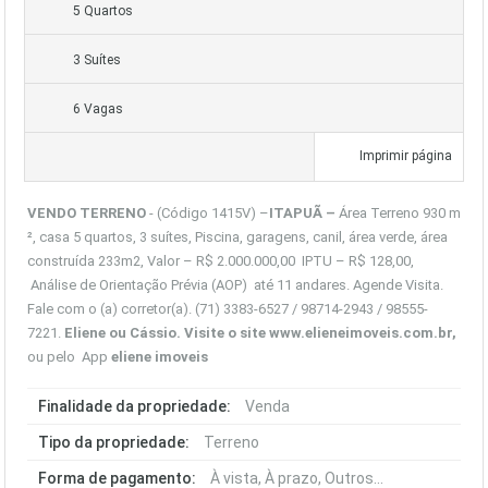
5 Quartos
3 Suítes
6 Vagas
Imprimir página
VENDO TERRENO
- (Código 1415V) –
ITAP
UÃ –
Área Terreno 930 m
², casa 5 quartos, 3 suítes, Piscina, garagens, canil, área verde, área
construída 233m2, Valor – R$ 2.000.000,00 IPTU – R$ 128,00,
Análise de Orientação Prévia (AOP) até 11 andares. Agende Visita.
Fale com o (a) corretor(a). (71) 3383-6527 / 98714-2943 / 98555-
7221.
Eliene ou Cássio. Visite o site
www.elieneimoveis.com.br
,
ou pelo App
eliene imoveis
Finalidade da propriedade:
Venda
Tipo da propriedade:
Terreno
Forma de pagamento:
À vista, À prazo, Outros...