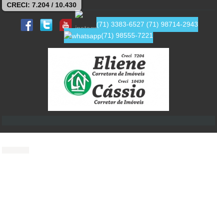
CRECI: 7.204 / 10.430
(71) 3383-6527
(71) 98714-2943
(71) 98555-7221