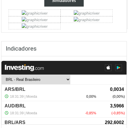
Simuladores
Indicadores
NewsLetter