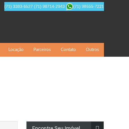
(71) 3383-6527
(71) 98714-2943
(71) 98555-7221
Locação
Parceiros
Contato
Outros
Encontre Seu Imóvel