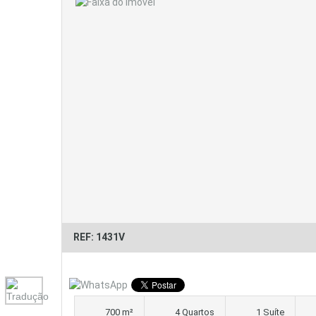
REF: 1431V
700 m²
4 Quartos
1 Suíte