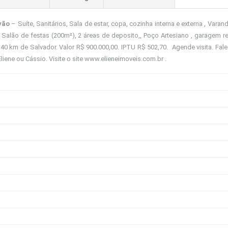
vão
– Suíte, Sanitários, Sala de estar, copa, cozinha interna e externa , Varan
Salão de festas (200m²), 2 áreas de deposito,, Poço Artesiano , garagem re
 140 km de Salvador. Valor R$ 900.000,00. IPTU R$ 502,70. Agende visita. Fal
liene ou Cássio. Visite o site
www.elieneimoveis.com.br
.