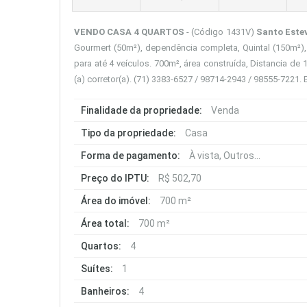
VENDO CASA 4 QUARTOS
- (Código 1431V)
Santo Este
Gourmert (50m²), dependência completa, Quintal (150m²), 
para até 4 veículos. 700m², área construída, Distancia de
(a) corretor(a). (71) 3383-6527 / 98714-2943 / 98555-7221. E
Finalidade da propriedade:
Venda
Tipo da propriedade:
Casa
Forma de pagamento:
À vista, Outros...
Preço do IPTU:
R$ 502,70
Área do imóvel:
700 m²
Área total:
700 m²
Quartos:
4
Suítes:
1
Banheiros:
4