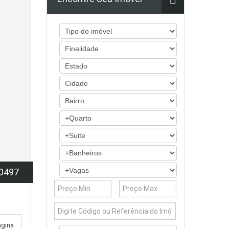
0497
ágina