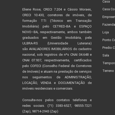
Casa
Casa Co
Eliene Rose, CRECI 7.204 e Cássio Moraes,
CRECI 10.430, corretores de imóveis, de
Empreen
formação TTI (Técnico em Transação
Fazend
Imobiliária) pelo CETRED-BA e ESPAÇO
NOVO–BA, respectivamente, ambos também
Loja
graduados em Gestão Imobiliária, pela
Ponto C
ULBRA-RS (Universidade Luterana)
Predio C
são AVALIADORES IMOBILIÁRIOS do cadastro
nacional, sob registros de nºs CNAI 04.648 e
Sala
CNAI 07.937, respectivamente, certificados
Tempor
pelo COFECI (Conselho Federal de Corretores
Terreno
de Imóveis) e atuam na prestação de serviços
nos seguimentos de ADMINISTRAÇÃO,
LOCAÇÃO, VENDA e DOCUMENTAÇÃO de
imóveis residenciais e comerciais.
Consulte-nos pelos contatos telefones e
redes sociais. (71) 3383-6527, 98555-7221
(Zap), 98714-2943 (Zap)