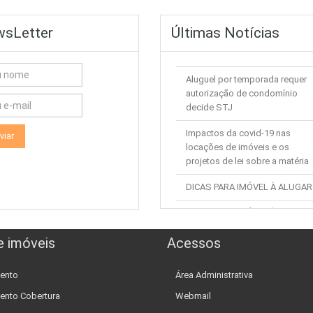
sLetter
Últimas Notícias
Aluguel por temporada requer
autorização de condomínio
decide STJ
Impactos da covid-19 nas
locações de imóveis e os
projetos de lei sobre a matéria
DICAS PARA IMÓVEL À ALUGAR
DICAS PARA IMÓVEL À VENDA
DICAS DOCUMENTAÇÃO DE
e imóveis
Acessos
IMOVEL
ento
Área Administrativa
ento Cobertura
Webmail