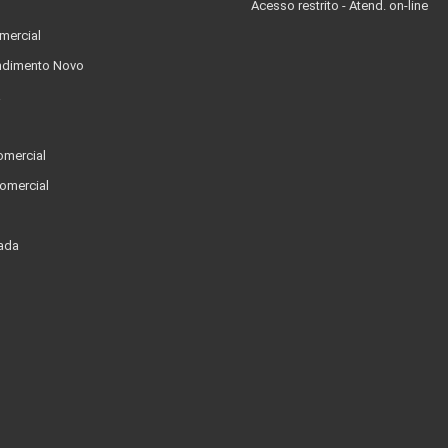
Acesso restrito - Atend. on-line
mercial
dimento Novo
a
omercial
omercial
ada