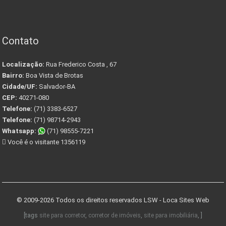
Contato
Localização:
Rua Frederico Costa , 67
Bairro:
Boa Vista de Brotas
Cidade/UF:
Salvador-BA
CEP:
40271-080
Telefone:
(71) 3383-6527
Telefone:
(71) 98714-2943
Whatsapp:
(71) 98555-7221
Você é o visitante 1356119
© 2009-2026 Todos os direitos reservados
LSW - Loca Sites Web
[tags
site para corretor
,
corretor de imóveis
,
site para imobiliária
, ]