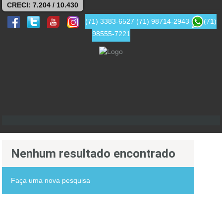
CRECI: 7.204 / 10.430
(71) 3383-6527
(71) 98714-2943
(71)
98555-7221
Nenhum resultado encontrado
Faça uma nova pesquisa