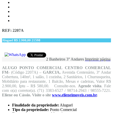
REF: 2207A
Aluguel
R$ 2.900,00
21598
2 Banheiros
3° Andares
Imprimir página
ALUGO PONTO COMERCIAL CENTRO COMERCIAL
FM-
(Código 2207A) –
GARCIA
,
Avenida Centenário, 3º Andar
Cobertura, 140m², 1 salão, 1 cozinha, 2 Sanitários, 1 Churrasqueira,
Mobiliário para restaurante, 1 Balcão, Mesas e cadeiras, Valor R$
2.900,00, Iptu – R$ 580,00. Consulte-nos.
Agende visita
. Fale
com o(a) corretor(a). (71) 3383-6527 / 98714-2943 / 98555-7221.
Eliene ou Cássio. Visite o site
www.elieneimoveis.com.br
.
Finalidade da propriedade:
Aluguel
Tipo da propriedade:
Ponto Comercial