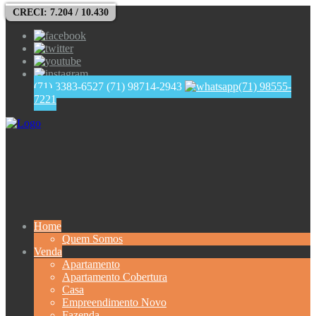
CRECI: 7.204 / 10.430
(71) 3383-6527
(71) 98714-2943
(71) 98555-
7221
Home
Quem Somos
Venda
Apartamento
Apartamento Cobertura
Casa
Empreendimento Novo
Fazenda