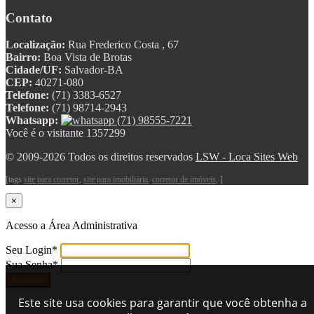
Contato
Localização:
Rua Frederico Costa , 67
Bairro:
Boa Vista de Brotas
Cidade/UF:
Salvador-BA
CEP:
40271-080
Telefone:
(71) 3383-6527
Telefone:
(71) 98714-2943
Whatsapp:
(71) 98555-7221
Você é o visitante 1357299
© 2009-2026 Todos os direitos reservados
LSW - Loca Sites Web
[tags
site para corretor
,
site para imobiliária
,
corretor de imóveis
, ]
×
Acesso a Área Administrativa
Seu Login
*
Sua Senha
*
Este site usa cookies para garantir que você obtenha a