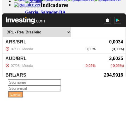
Indicadores
Garcia, Salvador-BA
ALUGO LOJA CENTRO COMERCIAL
FM-
(Código 2201A) –
GARCIA
+ Detalhes
R$ 4.800,00
NewsLetter