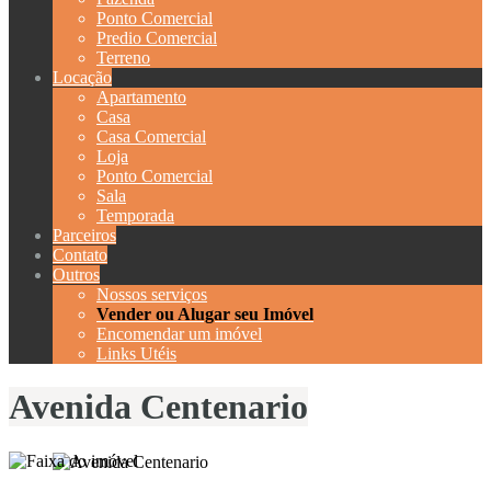
Ponto Comercial
Predio Comercial
Terreno
Locação
Apartamento
Casa
Casa Comercial
Loja
Ponto Comercial
Sala
Temporada
Parceiros
Contato
Outros
Nossos serviços
Vender ou Alugar seu Imóvel
Encomendar um imóvel
Links Utéis
Avenida Centenario