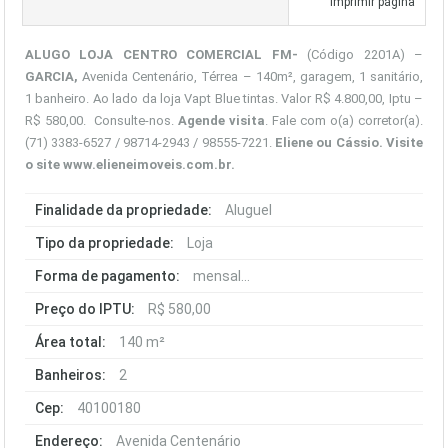
Imprimir página
ALUGO LOJA CENTRO COMERCIAL FM-
(Código 2201A) –
GARCIA
,
Avenida Centenário, Térrea – 140m², garagem, 1 sanitário,
1 banheiro. Ao lado da loja Vapt Blue tintas. Valor R$ 4.800,00, Iptu –
R$ 580,00. Consulte-nos.
Agende visita
. Fale com o(a) corretor(a).
(71) 3383-6527 / 98714-2943 / 98555-7221.
Eliene ou Cássio. Visite
o site
www.elieneimoveis.com.br
.
Finalidade da propriedade:
Aluguel
Tipo da propriedade:
Loja
Forma de pagamento:
mensal...
Preço do IPTU:
R$ 580,00
Área total:
140 m²
Banheiros:
2
Cep:
40100180
Endereço:
Avenida Centenário