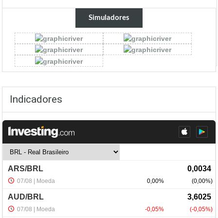
Simuladores
Indicadores
NewsLetter