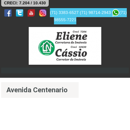
CRECI: 7.204 / 10.430
(71) 3383-6527
(71) 98714-2943
(71)
98555-7221
Avenida Centenario