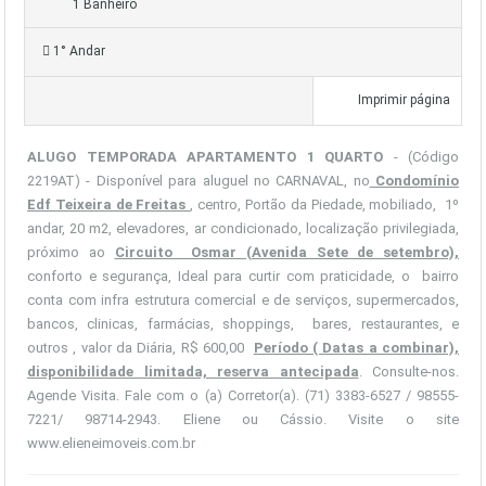
1 Banheiro
1° Andar
Imprimir página
ALUGO TEMPORADA APARTAMENTO 1 QUARTO
- (Código
2219AT) - Disponível para aluguel no CARNAVAL, no
Condomínio
Edf Teixeira de Freitas
, centro, Portão da Piedade, mobiliado, 1º
andar, 20 m2, elevadores, ar condicionado, localização privilegiada,
próximo ao
Circuito Osmar (Avenida Sete de setembro),
conforto e segurança, Ideal para curtir com praticidade, o bairro
conta com infra estrutura comercial e de serviços, supermercados,
bancos, clinicas, farmácias, shoppings, bares, restaurantes, e
outros , valor da Diária, R$ 600,00
Período ( Datas a combinar),
disponibilidade limitada, reserva antecipada
. Consulte-nos.
Agende Visita. Fale com o (a) Corretor(a). (71) 3383-6527 / 98555-
7221/ 98714-2943. Eliene ou Cássio. Visite o site
www.elieneimoveis.com.br