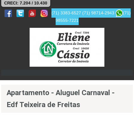
CRECI: 7.204 / 10.430
(71) 3383-6527
(71) 98714-2943
(71)
98555-7221
Apartamento - Aluguel Carnaval -
Edf Teixeira de Freitas