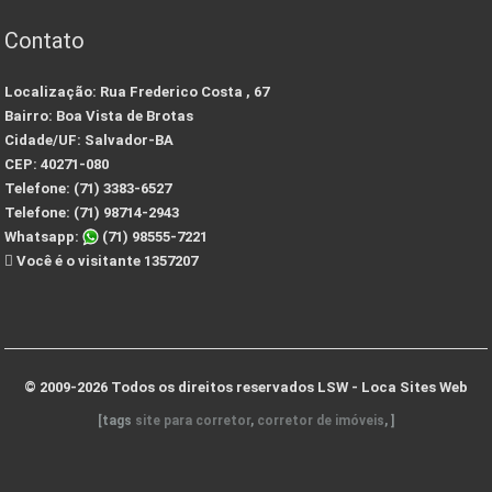
Contato
Localização:
Rua Frederico Costa , 67
Bairro:
Boa Vista de Brotas
Cidade/UF:
Salvador-BA
CEP:
40271-080
Telefone:
(71) 3383-6527
Telefone:
(71) 98714-2943
Whatsapp:
(71) 98555-7221
Você é o visitante 1357207
© 2009-2026 Todos os direitos reservados
LSW - Loca Sites Web
[tags
site para corretor
,
corretor de imóveis
, ]